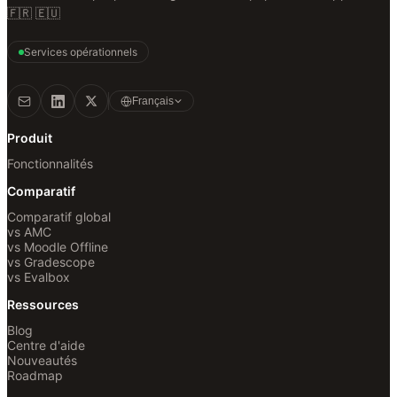
🇫🇷 🇪🇺
Services opérationnels
Français
Produit
Fonctionnalités
Comparatif
Comparatif global
vs AMC
vs Moodle Offline
vs Gradescope
vs Evalbox
Ressources
Blog
Centre d'aide
Nouveautés
Roadmap