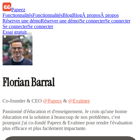
Papeez
Fonctionnalités
Fonctionnalités
Blog
Blog
À propos
À propos
Réserver une démo
Réserver une démo
|
Se connecter
Se connecter
Se connecter
Se connecter
Essai gratuit
Florian Barral
Co-founder & CEO
@Papeez
&
@Evalmee
Passionné d'éducation et d'enseignement. Je crois qu'une bonne
éducation est la solution à beaucoup de nos problèmes, c'est
pourquoi j'ai co-fondé Papeez & Evalmee pour rendre l'évaluation
plus efficace et plus facilement impactante.