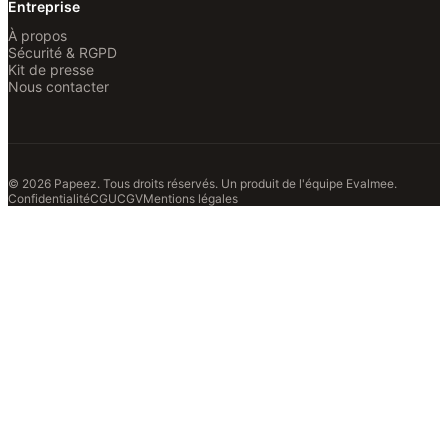
Entreprise
À propos
Sécurité & RGPD
Kit de presse
Nous contacter
© 2026 Papeez. Tous droits réservés.
Un produit de l'équipe
Evalmee
.
Confidentialité
CGU
CGV
Mentions légales