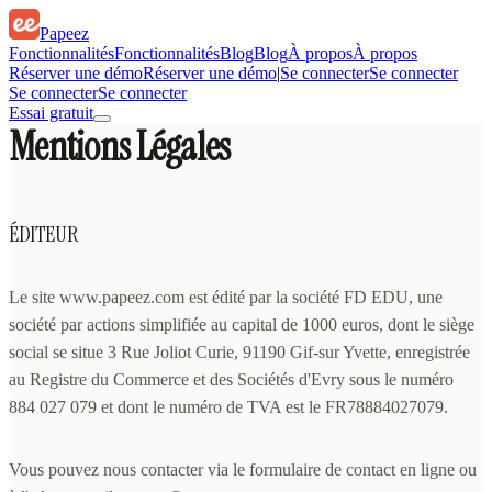
Papeez
Fonctionnalités
Fonctionnalités
Blog
Blog
À propos
À propos
Réserver une démo
Réserver une démo
|
Se connecter
Se connecter
Se connecter
Se connecter
Essai gratuit
Mentions Légales
ÉDITEUR
Le site www.papeez.com est édité par la société FD EDU, une
société par actions simplifiée au capital de 1000 euros, dont le siège
social se situe 3 Rue Joliot Curie, 91190 Gif-sur Yvette, enregistrée
au Registre du Commerce et des Sociétés d'Evry sous le numéro
884 027 079 et dont le numéro de TVA est le FR78884027079.
Vous pouvez nous contacter via le formulaire de contact en ligne ou